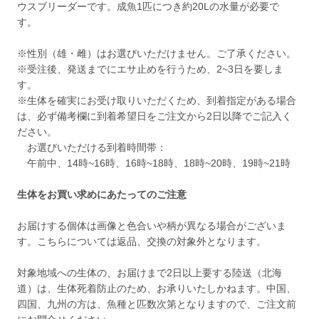
ウスブリーダーです。成魚1匹につき約20Lの水量が必要で
す。
※性別（雄・雌）はお選びいただけません。ご了承ください。
※受注後、発送までにエサ止めを行うため、2~3日を要しま
す。
※生体を確実にお受け取りいただくため、到着指定がある場合
は、必ず備考欄に到着希望日をご注文から2日以降でご記入く
ださい。
お選びいただける到着時間帯：
午前中、14時~16時、16時~18時、18時~20時、19時~21時
生体をお買い求めにあたってのご注意
お届けする個体は画像と色合いや柄が異なる場合がございま
す。こちらについては返品、交換の対象外となります。
対象地域への生体の、お届けまで2日以上要する陸送（北海
道）は、生体死着防止のため、お承りいたしかねます。中国、
四国、九州の方は、魚種と匹数次第となりますので、ご注文前