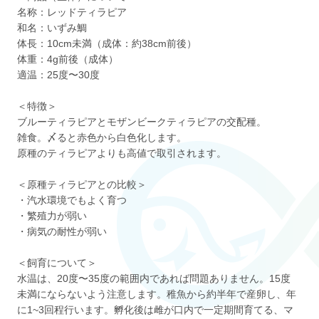
名称：レッドティラピア
和名：いずみ鯛
体長：10cm未満（成体：約38cm前後）
体重：4g前後（成体）
適温：25度〜30度
＜特徴＞
ブルーティラピアとモザンビークティラピアの交配種。
雑食。〆ると赤色から白色化します。
原種のティラピアよりも高値で取引されます。
＜原種ティラピアとの比較＞
・汽水環境でもよく育つ
・繁殖力が弱い
・病気の耐性が弱い
＜飼育について＞
水温は、20度〜35度の範囲内であれば問題ありません。15度
未満にならないよう注意します。稚魚から約半年で産卵し、年
に1~3回程行います。孵化後は雌が口内で一定期間育てる、マ