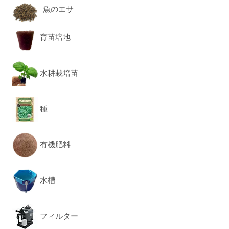
魚のエサ
育苗培地
水耕栽培苗
種
有機肥料
水槽
フィルター