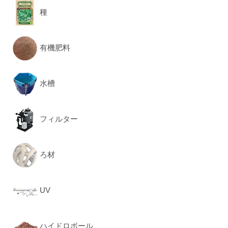
種
有機肥料
水槽
フィルター
ろ材
UV
ハイドロボール