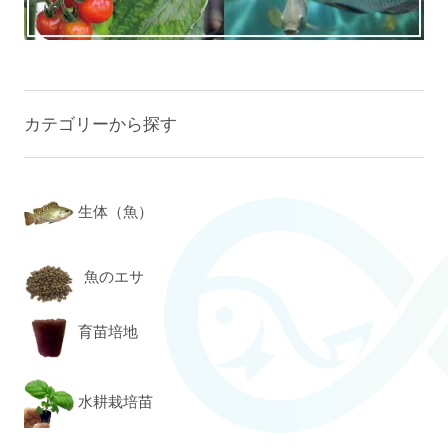
カテゴリーから探す
生体（魚）
魚のエサ
育苗培地
水耕栽培苗