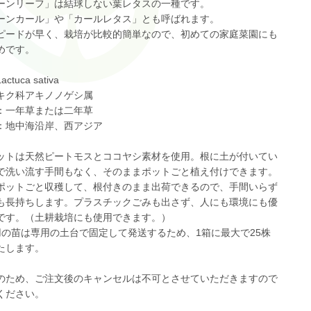
ーンリーフ」は結球しない葉レタスの一種です。
ーンカール」や「カールレタス」とも呼ばれます。
ピードが早く、栽培が比較的簡単なので、初めての家庭菜園にも
めです。
tuca sativa
キク科アキノノゲシ属
：一年草または二年草
：地中海沿岸、西アジア
ットは天然ピートモスとココヤシ素材を使用。根に土が付いてい
で洗い流す手間もなく、そのままポットごと植え付けできます。
ポットごと収穫して、根付きのまま出荷できるので、手間いらず
も長持ちします。プラスチックごみも出さず、人にも環境にも優
です。（土耕栽培にも使用できます。）
用の苗は専用の土台で固定して発送するため、1箱に最大で25株
たします。
のため、ご注文後のキャンセルは不可とさせていただきますので
ください。