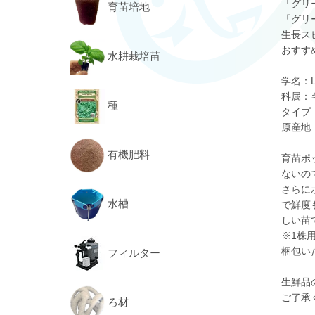
「グリ
育苗培地
「グリ
生長ス
おすす
水耕栽培苗
学名：Lac
科属：
種
タイプ
原産地
有機肥料
育苗ポ
ないの
さらに
水槽
で鮮度
しい苗
※1株
梱包い
フィルター
生鮮品
ご了承
ろ材