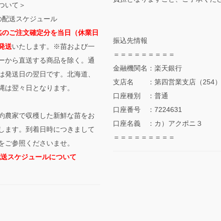
ついて＞
の配送スケジュール
迄のご注文確定分を当日（休業日
振込先情報
発送
いたします。※苗および一
＝＝＝＝＝＝＝＝＝
ーから直送する商品を除く。通
金融機関名：楽天銀行
は発送日の翌日です。北海道、
支店名 ：第四営業支店（254
縄は翌々日となります。
口座種別 ：普通
口座番号 ：7224631
約農家で収穫した新鮮な苗をお
口座名義 ：カ）アクポニ３
します。到着日時につきまして
＝＝＝＝＝＝＝＝＝
をご参照くださいませ。
配送スケジュールについて