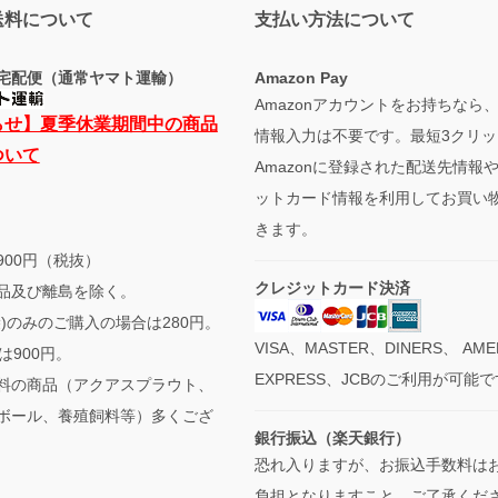
送料について
支払い方法について
宅配便（通常ヤマト運輸）
Amazon Pay
Amazonアカウントをお持ちなら
らせ】夏季休業期間中の商品
情報入力は不要です。最短3クリッ
ついて
Amazonに登録された配送先情報
ットカード情報を利用してお買い
きます。
900円（税抜）
クレジットカード決済
品及び離島を除く。
袋)のみのご購入の場合は280円。
VISA、MASTER、DINERS、 AME
は900円。
EXPRESS、JCBのご利用が可能
料の商品（アクアスプラウト、
ボール、養殖飼料等）多くござ
銀行振込（楽天銀行）
恐れ入りますが、お振込手数料は
負担となりますこと、ご了承くだ