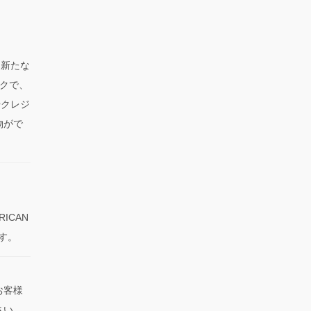
、新たな
クで、
やクレジ
物がで
RICAN
です。
お客様
さい。