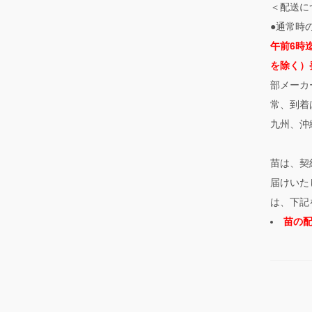
＜配送に
●通常時
午前6時
を除く）
部メーカ
常、到着
九州、沖
苗は、契
届けいた
は、下記
苗の