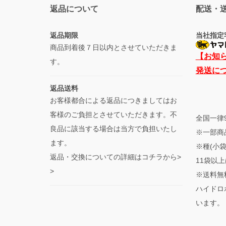
返品について
配送・
返品期限
当社指定
商品到着後７日以内とさせていただきま
【お知
す。
発送に
返品送料
お客様都合による返品につきましてはお
客様のご負担とさせていただきます。不
全国一律
良品に該当する場合は当方で負担いたし
※一部商
ます。
※種(小
返品・交換についての詳細はコチラから>
11袋以上
>
※送料無
ハイドロ
います。