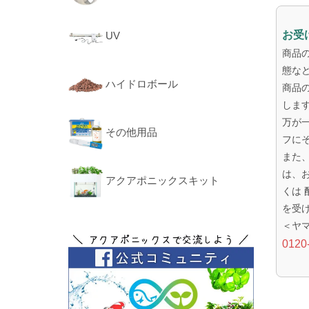
お受
UV
商品
態な
ハイドロボール
商品
しま
万が
その他用品
フに
また
は、
アクアポニックスキット
くは
を受
＜ヤ
0120