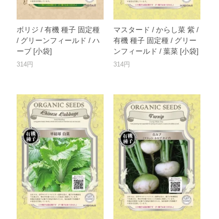
ボリジ / 有機 種子 固定種
マスタード / からし菜 紫 /
/ グリーンフィールド / ハ
有機 種子 固定種 / グリー
ーブ [小袋]
ンフィールド / 葉菜 [小袋]
314円
314円