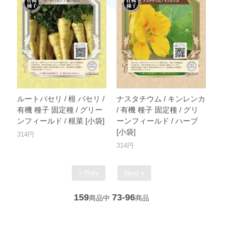
ルートパセリ / 根 パセリ /
ナスタチウム / キンレンカ
有機 種子 固定種 / グリー
/ 有機 種子 固定種 / グリ
ンフィールド / 根菜 [小袋]
ーンフィールド / ハーブ
[小袋]
314円
314円
« Prev
Next »
159
73-96
商品中
商品