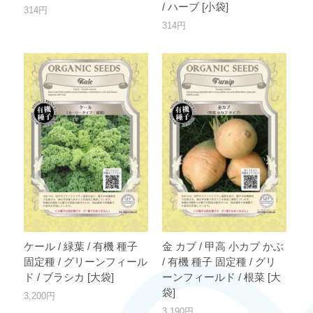
/ ハーブ [小袋]
314円
314円
ケール / 緑葉 / 有機 種子
金 カブ / 甲高 小カブ かぶ
固定種 / グリーンフィール
/ 有機 種子 固定種 / グリ
ド / ブラシカ [大袋]
ーンフィールド / 根菜 [大
袋]
3,200円
3,190円