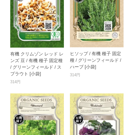
ヒソップ / 有機 種子 固定
有機 クリムゾン レッド レ
種 / グリーンフィールド /
ンズ 豆 / 有機 種子 固定種
ハーブ [小袋]
/ グリーンフィールド / ス
プラウト [小袋]
314円
314円