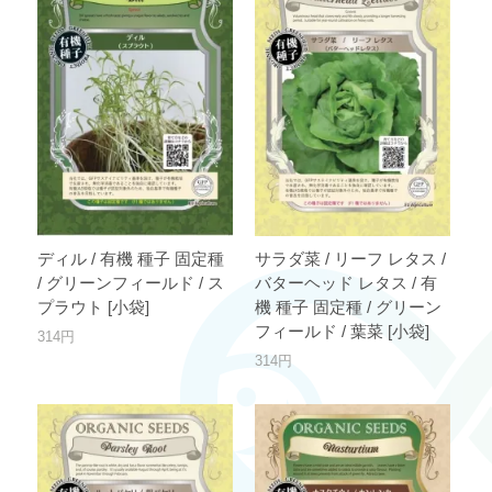
ディル / 有機 種子 固定種
サラダ菜 / リーフ レタス /
/ グリーンフィールド / ス
バターヘッド レタス / 有
プラウト [小袋]
機 種子 固定種 / グリーン
フィールド / 葉菜 [小袋]
314円
314円