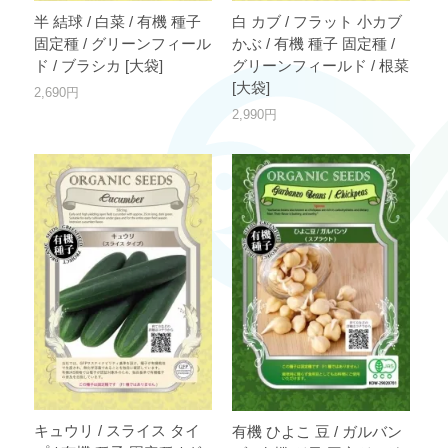
半 結球 / 白菜 / 有機 種子
白 カブ / フラット 小カブ
固定種 / グリーンフィール
かぶ / 有機 種子 固定種 /
ド / ブラシカ [大袋]
グリーンフィールド / 根菜
[大袋]
2,690円
2,990円
キュウリ / スライス タイ
有機 ひよこ 豆 / ガルバン