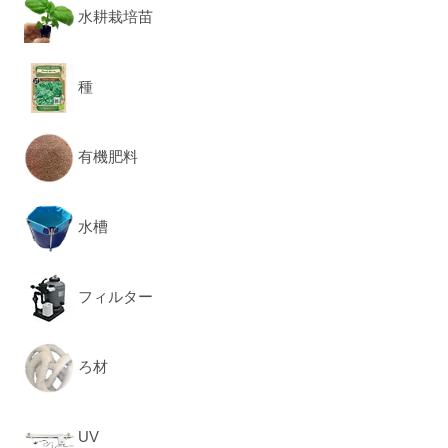
水耕栽培苗
種
有機肥料
水槽
フィルター
ろ材
UV