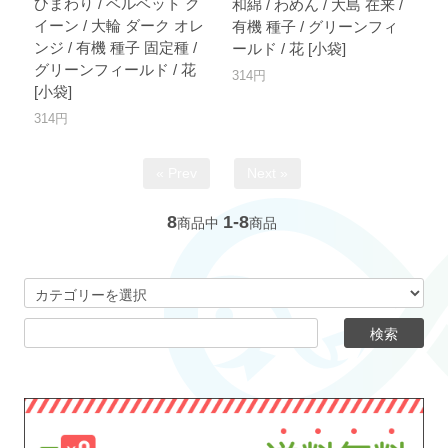
ひまわり / ベルベット ク
和綿 / わめん / 大島 在来 /
イーン / 大輪 ダーク オレ
有機 種子 / グリーンフィ
ンジ / 有機 種子 固定種 /
ールド / 花 [小袋]
グリーンフィールド / 花
314円
[小袋]
314円
« Prev
Next »
8
1-8
商品中
商品