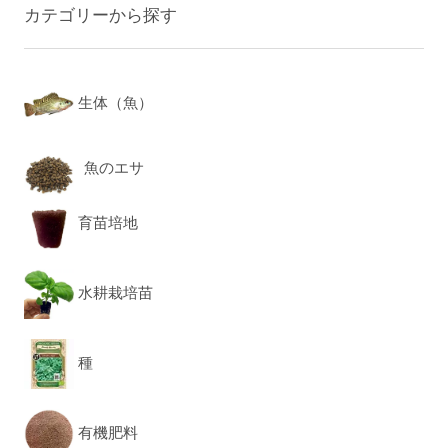
カテゴリーから探す
生体（魚）
魚のエサ
育苗培地
水耕栽培苗
種
有機肥料