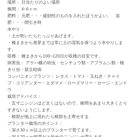
場所： 日当たりのよい場所
株間： 4~6ｃｍ
肥料： 元肥・・・緩効性のものを入れたほうがよい。 追
肥・・・間引き時
水やり：
・土が乾いたらたっぷりあげます。
・種まきから発芽までは常に土の湿気を保つよう水やりしま
す。
収穫： 種まきから100~120日が収穫の目安です。
病害虫： アゲハ蝶の幼虫・センチュウ類・アブラムシ類・根
きり虫・苗立枯病
コンパニオンプランツ： レタス・トマト・玉ねぎ・チャイ
ブ・コリアンダー・エダマメ・ローズマリー・セージ・エンド
ウ
栽培アドバイス：
・五寸ニンジンほど太くはないので、株間をあまり大きくとり
すぎないようにします。
・根部が地上に現れたら根部を土寄せする
プランター栽培のポイント：
・深さ30ｃｍ以上のプランターで育てます。
・深さ20ｃｍ程度だと短めのニンジンが育ちます。