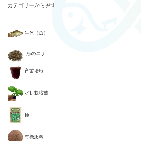
カテゴリーから探す
生体（魚）
魚のエサ
育苗培地
水耕栽培苗
種
有機肥料