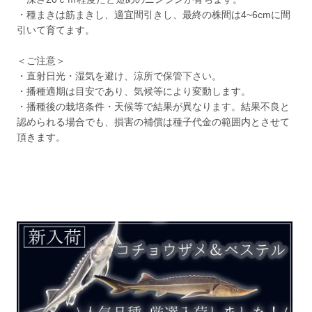
・種まきは筋まきし、適宜間引きし、最終の株間は4~6cmに間
引いて育てます。
＜ご注意＞
・直射日光・湿気を避け、涼所で保管下さい。
・播種適期は目安であり、気候等により変動します。
・播種後の栽培条件・天候等で結果が異なります。結果不良と
認められる場合でも、損害の補償は種子代金の範囲内とさせて
頂きます。