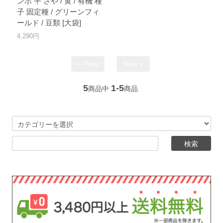
ンボ 平 さや / 黄 / 有機 種
子 固定種 / グリーンフィ
ールド / 豆類 [大袋]
4,290円
« Prev
Next »
5
1-5
商品中
商品