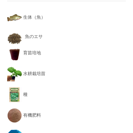
生体（魚）
魚のエサ
育苗培地
水耕栽培苗
種
有機肥料