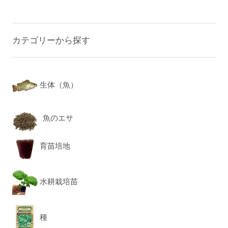
カテゴリーから探す
生体（魚）
魚のエサ
育苗培地
水耕栽培苗
種