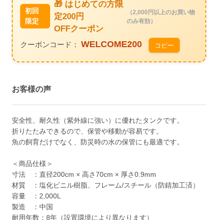
🎁 はじめての方限
初回
（2,000円以上のお買い物
定200円
限定
のみ有効）
OFFクーポン
WELCOME200
クーポンコード：
コピー
お客様の声
安全性、耐久性（紫外線に強い）に優れたタンクです。
折りたたみできるので、保管や移動が容易です。
魚の飼育だけでなく、防災時の水の保管にも最適です。
＜商品仕様＞
寸法 ：直径200cm × 高さ70cm × 厚さ0.9mm
材質 ：塩化ビニル樹脂、フレーム/スチール（防錆加工済）
容量 ：2,000L
製造 ：中国
耐用年数：8年（設置環境により異なります）