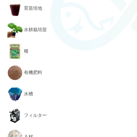
育苗培地
水耕栽培苗
種
有機肥料
水槽
フィルター
ろ材