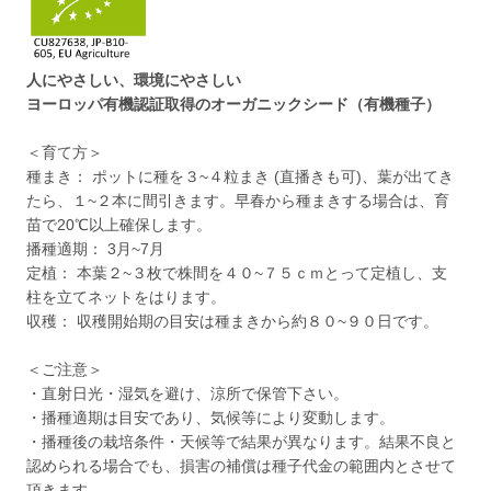
人にやさしい、環境にやさしい
ヨーロッパ有機認証取得のオーガニックシード（有機種子）
＜育て方＞
種まき： ポットに種を３~４粒まき (直播きも可)、葉が出てき
たら、１~２本に間引きます。早春から種まきする場合は、育
苗で20℃以上確保します。
播種適期： 3月~7月
定植： 本葉２~３枚で株間を４０~７５ｃｍとって定植し、支
柱を立てネットをはります。
収穫： 収穫開始期の目安は種まきから約８０~９０日です。
＜ご注意＞
・直射日光・湿気を避け、涼所で保管下さい。
・播種適期は目安であり、気候等により変動します。
・播種後の栽培条件・天候等で結果が異なります。結果不良と
認められる場合でも、損害の補償は種子代金の範囲内とさせて
頂きます。