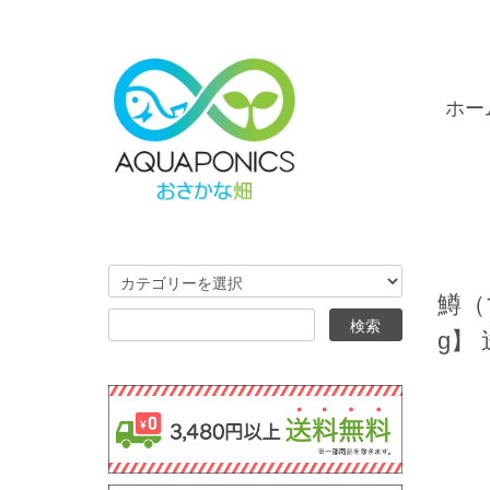
ホー
鱒（
g】