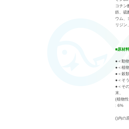
コチン
鉄、硫
ウム、
リジン
■原材
●＜動物
●＜植物
●＜穀類
●＜そう
●＜そ
末、
(植物
: 6%
()内