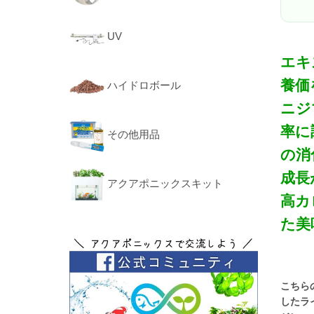
UV
エキ
養価
ハイドロボール
ニジ
率に
その他用品
の消
成長
アクアポニックスキット
高カ
た美
こちら
したラ