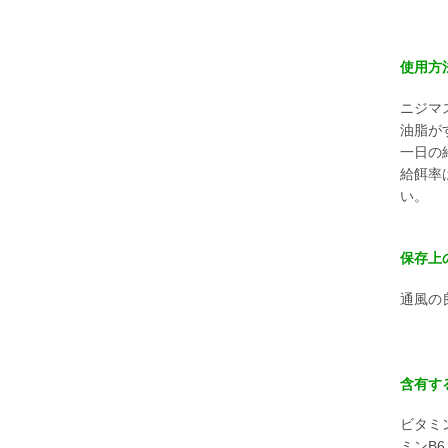
使用方
ニジマ
油脂が
一日の
給餌率
い。
保存上
通風の
含有す
ビタミ
ミンB6