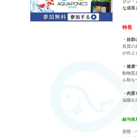
ジン・
な成長
特長
・抜群
良質の
が向上
・健康
動物質
ル類を
・肉質
油脂を
給与体
形態 :