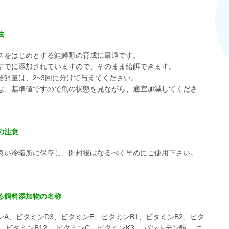
法
スをはじめとする鮭鱒類の育成に最適です。
すでに添加されていますので、そのまま給餌できます。
給餌量は、2~3回に分けて与えてください。
は、基準値ですので魚の状態を見ながら、適宜加減してくださ
の注意
良い冷暗所に保存し、開封後はなるべく早めにご使用下さい。
る飼料添加物の名称
ンA、ビタミンD3、ビタミンE、ビタミンB1、ビタミンB2、ビタ
、ビタミンB12、 ビタミンC、ビタミンK3、 パントテン酸、 ニ