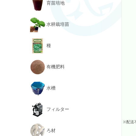
育苗培地
水耕栽培苗
種
有機肥料
水槽
フィルター
※配送
ろ材