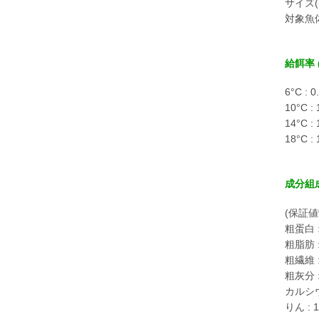
サイズ(m
対象魚体重
給餌率 (
6°C : 
10°C :
14°C :
18°C :
成分組
(保証値
粗蛋白 :
粗脂肪 :
粗繊維 :
粗灰分 :
カルシウ
りん : 