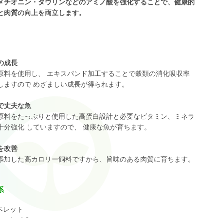
メチオニン・タウリンなどのアミノ酸を強化することで、健康的
と肉質の向上を両立します。
の成長
原料を使用し、 エキスパンド加工することで穀類の消化吸収率
しますので めざましい成長が得られます。
で丈夫な魚
原料をたっぷりと使用した高蛋白設計と必要なビタミン、ミネラ
十分強化 していますので、 健康な魚が育ちます。
を改善
添加した高カロリー飼料ですから、旨味のある肉質に育ちます。
系
 ペレット