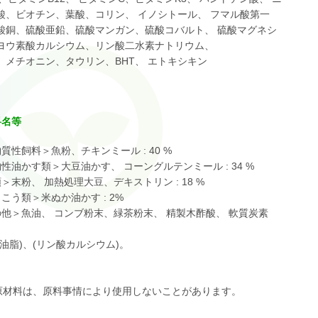
酸、ビオチン、葉酸、コリン、 イノシトール、 フマル酸第一
酸銅、硫酸亜鉛、硫酸マンガン、硫酸コバルト、 硫酸マグネシ
ヨウ素酸カルシウム、リン酸二水素ナトリウム、
、メチオニン、タウリン、BHT、 エトキシキン
料名等
質性飼料＞魚粉、チキンミール : 40 %
性油かす類＞大豆油かす、 コーングルテンミール : 34 %
＞末粉、 加熱処理大豆、デキストリン : 18 %
こう類＞米ぬか油かす : 2%
の他＞魚油、 コンブ粉末、緑茶粉末、 精製木酢酸、 軟質炭素
性油脂)、(リン酸カルシウム)。
の原材料は、原料事情により使用しないことがあります。