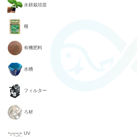
水耕栽培苗
種
有機肥料
水槽
フィルター
ろ材
UV