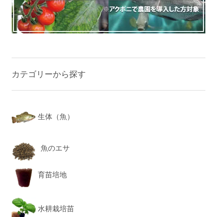
カテゴリーから探す
生体（魚）
魚のエサ
育苗培地
水耕栽培苗