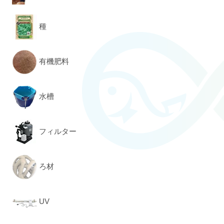
種
有機肥料
水槽
フィルター
ろ材
UV