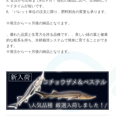
5, 受注から出荷まで約1ヶ月！ 他社の製品に比べ、圧倒的にリ
ードタイムが短いです。
6, 「バレット単位の注文に限り、肥料割合の変更も承ります。
※発注から一ヶ月後の納品となります。
、優れた品質と生育力を誇る品種です。、美しい緑の葉と健康
的な根系を持ち、水耕栽培システムで簡単に育てることができ
ます。
※発注から一ヶ月後の納品となります。