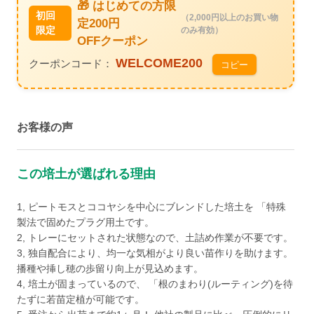
🎁 はじめての方限
初回
（2,000円以上のお買い物
定200円
限定
のみ有効）
OFFクーポン
WELCOME200
クーポンコード：
コピー
お客様の声
この培土が選ばれる理由
1, ピートモスとココヤシを中心にブレンドした培土を 「特殊
製法で固めたプラグ用土です。
2, トレーにセットされた状態なので、土詰め作業が不要です。
3, 独自配合により、均一な気相がより良い苗作りを助けます。
播種や挿し穂の歩留り向上が見込めます。
4, 培土が固まっているので、 「根のまわり(ルーティング)を待
たずに若苗定植が可能です。