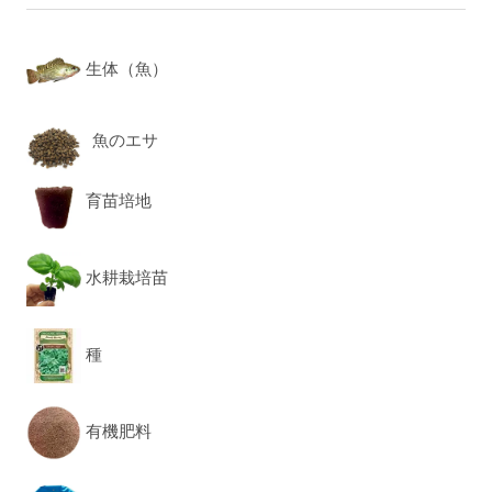
生体（魚）
魚のエサ
育苗培地
水耕栽培苗
種
有機肥料