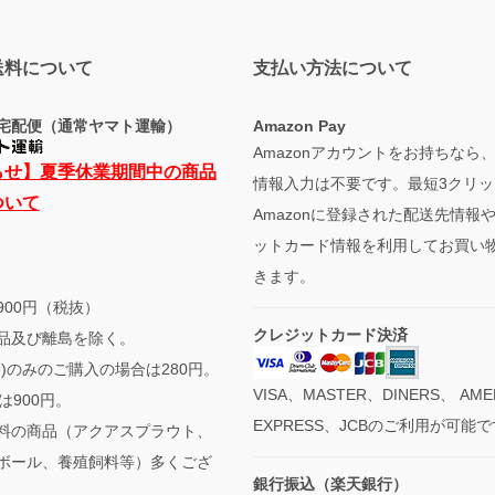
送料について
支払い方法について
宅配便（通常ヤマト運輸）
Amazon Pay
Amazonアカウントをお持ちなら
らせ】夏季休業期間中の商品
情報入力は不要です。最短3クリッ
ついて
Amazonに登録された配送先情報
ットカード情報を利用してお買い
きます。
900円（税抜）
クレジットカード決済
品及び離島を除く。
袋)のみのご購入の場合は280円。
VISA、MASTER、DINERS、 AME
は900円。
EXPRESS、JCBのご利用が可能
料の商品（アクアスプラウト、
ボール、養殖飼料等）多くござ
銀行振込（楽天銀行）