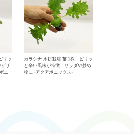
｜ピリッ
カラシナ 水耕栽培 苗 1株｜ピリッ
やピザ
と辛い風味が特徴！サラダや炒め
アポニ
物に -アクアポニックス-