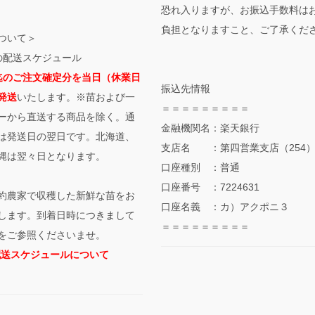
恐れ入りますが、お振込手数料は
負担となりますこと、ご了承くだ
ついて＞
の配送スケジュール
迄のご注文確定分を当日（休業日
振込先情報
発送
いたします。※苗および一
＝＝＝＝＝＝＝＝＝
ーから直送する商品を除く。通
金融機関名：楽天銀行
は発送日の翌日です。北海道、
支店名 ：第四営業支店（254
縄は翌々日となります。
口座種別 ：普通
口座番号 ：7224631
約農家で収穫した新鮮な苗をお
口座名義 ：カ）アクポニ３
します。到着日時につきまして
＝＝＝＝＝＝＝＝＝
をご参照くださいませ。
配送スケジュールについて