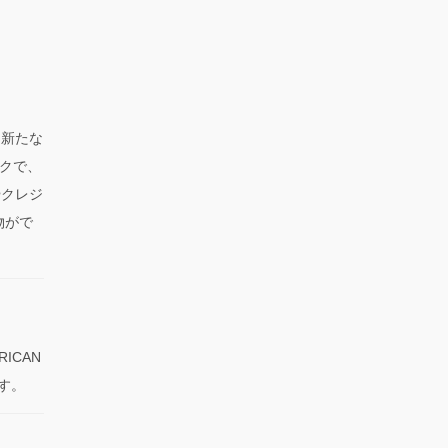
、新たな
クで、
やクレジ
物がで
RICAN
です。