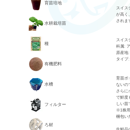
育苗培地
スイス
が高く
されま
水耕栽培苗
スイスチャ
種
科属: ア
原産地
タイプ:
有機肥料
育苗ポ
水槽
ないの
さらに
で鮮度
しい苗
フィルター
※1株
梱包い
ろ材
生鮮品