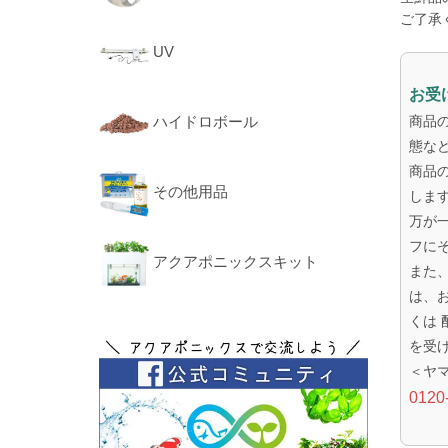
ご了承
UV
お受
ハイドロボール
商品
態な
商品
その他用品
しま
万が
フに
アクアポニックスキット
また
は、
くは
を受
＜ヤ
0120