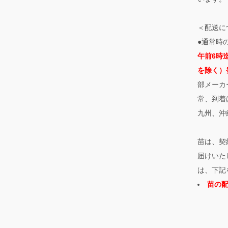
＜配送に
●通常時
午前6時
を除く）
部メーカ
常、到着
九州、沖
苗は、契
届けいた
は、下記
苗の