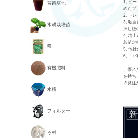
1, 
育苗培地
めたプ
2, 
3, 
水耕栽培苗
挿し穂
4, 
若苗定
種
5, 
6, 
有機肥料
、優れ
を持ち
※発注
水槽
フィルター
ろ材