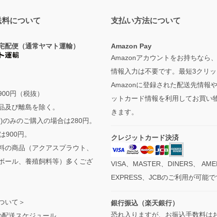
送料について
支払い方法について
宅配便（通常ヤマト運輸）
Amazon Pay
Amazonアカウントをお持ちなら
情報入力は不要です。最短3クリッ
Amazonに登録された配送先情報
900円（税抜）
ットカード情報を利用してお買い
品及び離島を除く。
きます。
袋)のみのご購入の場合は280円。
は900円。
クレジットカード決済
料の商品（アクアスプラウト、
ボール、養殖飼料等）多くござ
VISA、MASTER、DINERS、 AME
EXPRESS、JCBのご利用が可能
ついて＞
銀行振込（楽天銀行）
恐れ入りますが、お振込手数料は
の配送スケジュール