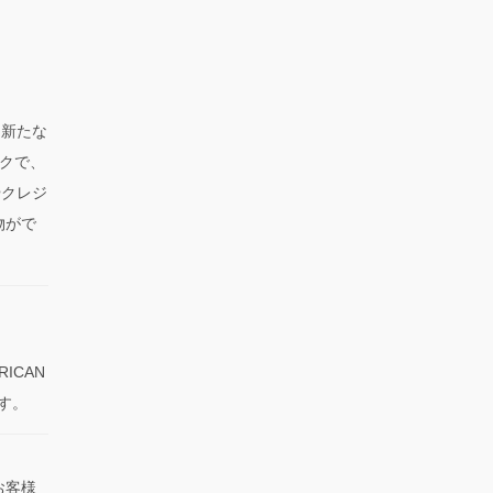
、新たな
クで、
やクレジ
物がで
RICAN
です。
お客様