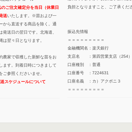
負担となりますこと、ご了承くだ
迄のご注文確定分を当日（休業日
発送
いたします。※苗および一
ーから直送する商品を除く。通
振込先情報
は発送日の翌日です。北海道、
＝＝＝＝＝＝＝＝＝
縄は翌々日となります。
金融機関名：楽天銀行
支店名 ：第四営業支店（254
約農家で収穫した新鮮な苗をお
口座種別 ：普通
します。到着日時につきまして
口座番号 ：7224631
をご参照くださいませ。
口座名義 ：カ）アクポニ３
配送スケジュールについて
＝＝＝＝＝＝＝＝＝