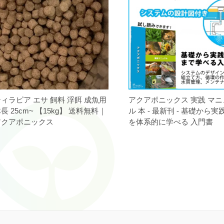
ィラピア エサ 飼料 浮餌 成魚用
アクアポニックス 実践 マ
長 25cm~ 【15kg】 送料無料｜
ル 本 - 最新刊 - 基礎から
アクアポニックス
を体系的に学べる 入門書