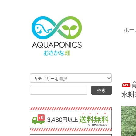
ホー
水耕