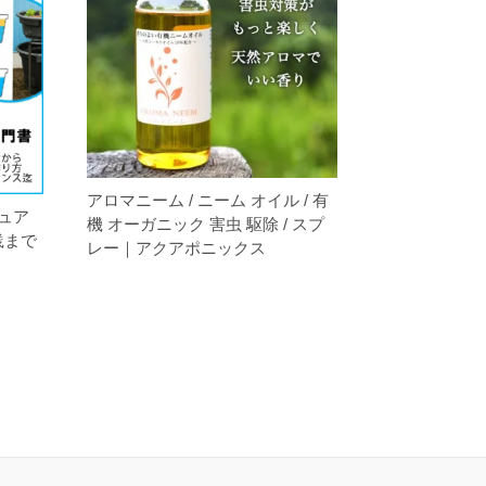
アロマニーム / ニーム オイル / 有
ニュア
機 オーガニック 害虫 駆除 / スプ
実践まで
レー｜アクアポニックス