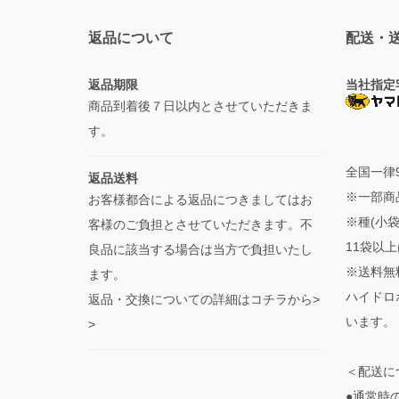
返品について
配送・
返品期限
当社指定
商品到着後７日以内とさせていただきま
す。
全国一律
返品送料
※一部商
お客様都合による返品につきましてはお
※種(小
客様のご負担とさせていただきます。不
11袋以上
良品に該当する場合は当方で負担いたし
※送料無
ます。
ハイドロ
返品・交換についての詳細はコチラから>
います。
>
＜配送に
●通常時