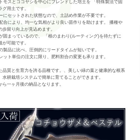
ピートモスとココヤシを中心にブレンドした培土を 「特殊製法で固
ラグ用土です。
トレーにセットされた状態なので、土詰め作業が不要です。
独自配合により、均一な気相がより良い苗作りを助けます。 播種や
の歩留り向上が見込めます。
培土が固まっているので、 「根のまわり(ルーティング)を待たずに
植が可能です。
他社の製品に比べ、圧倒的にリードタイムが短いです。
「バレット単位の注文に限り、肥料割合の変更も承ります。
た品質と生育力を誇る品種です。、美しい緑の葉と健康的な根系
、水耕栽培システムで簡単に育てることができます。
から一ヶ月後の納品となります。