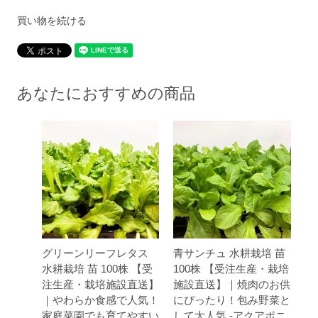
買い物を続ける
あなたにおすすめの商品
グリーンリーフレタス
青サンチュ 水耕栽培 苗
水耕栽培 苗 100株 【受
100株 【受注生産・栽培
注生産・栽培施設直送】
施設直送】｜焼肉のお供
｜やわらか食感で人気！
にぴったり！包み野菜と
家庭菜園でも育てやすい
して大人気 -アクアポニ