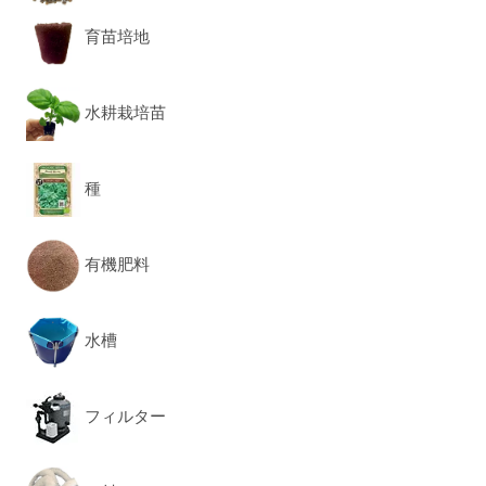
育苗培地
水耕栽培苗
種
有機肥料
水槽
フィルター