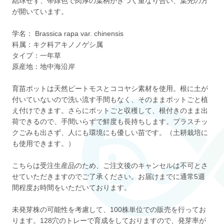
結球せず、帯緑色で肉厚の葉柄がきつく重なり合い、葉先の方
が開いています。
学名： Brassica rapa var. chinensis
科属：キク科アキノノゲシ属
タイプ：一年草
原産地：地中海沿岸
育苗ポットは天然ピートモスとココヤシ素材を使用。根に土が
付いていないので洗い流す手間もなく、そのままポットごと植
え付けできます。さらにポットごと収穫して、根付きのまま出
荷できるので、手間いらずで鮮度も長持ちします。プラスチッ
クごみも出さず、人にも環境にも優しい苗です。（土耕栽培に
も使用できます。）
こちらは受注生産品のため、ご注文後のキャンセルは不可とさ
せていただきますのでご了承ください。お届けまでに通常5週
間程度お時間をいただいております。
未発芽株の可能性を考慮して、100株単位での販売を行ってお
ります。128穴のトレーで育成をしておりますので、発芽率が