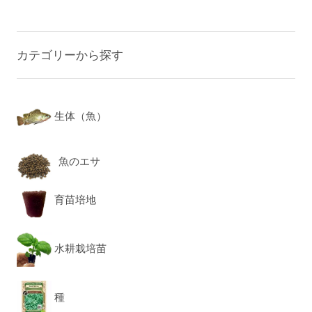
カテゴリーから探す
生体（魚）
魚のエサ
育苗培地
水耕栽培苗
種