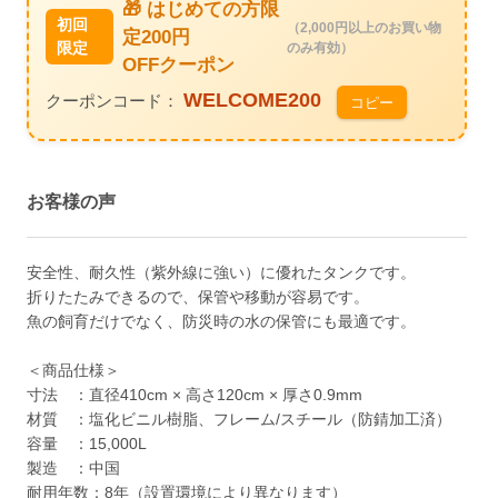
🎁 はじめての方限
初回
（2,000円以上のお買い物
定200円
限定
のみ有効）
OFFクーポン
WELCOME200
クーポンコード：
コピー
お客様の声
安全性、耐久性（紫外線に強い）に優れたタンクです。
折りたたみできるので、保管や移動が容易です。
魚の飼育だけでなく、防災時の水の保管にも最適です。
＜商品仕様＞
寸法 ：直径410cm × 高さ120cm × 厚さ0.9mm
材質 ：塩化ビニル樹脂、フレーム/スチール（防錆加工済）
容量 ：15,000L
製造 ：中国
耐用年数：8年（設置環境により異なります）