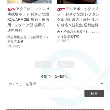
アクアポニックス 水
アクアポニックス キ
耕栽培キット おさかな畑
ット おさかな畑 レクタン
SQUARE 35L 屋外・屋内
グル 25L 屋内・屋外用 水
用｜スクエア型 循環式｜
耕栽培＆観賞魚 送料無料
送料無料
魚と植物のある暮らし。おし
ゃれな循環水槽
魚と植物を育てる循環型イン
29,800円
テリア水槽
29,800円
« Prev
Next »
4
1-4
商品中
商品