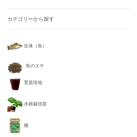
カテゴリーから探す
生体（魚）
魚のエサ
育苗培地
水耕栽培苗
種