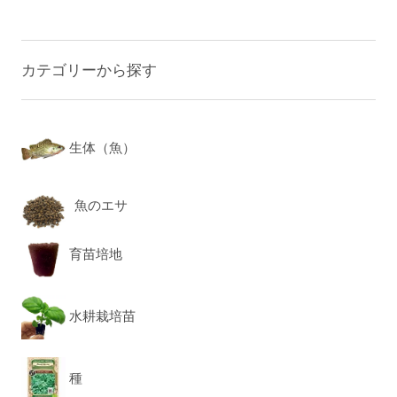
カテゴリーから探す
生体（魚）
魚のエサ
育苗培地
水耕栽培苗
種