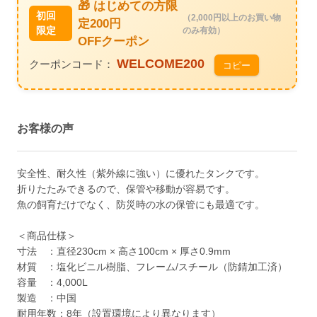
🎁 はじめての方限
初回
（2,000円以上のお買い物
定200円
限定
のみ有効）
OFFクーポン
WELCOME200
クーポンコード：
コピー
お客様の声
安全性、耐久性（紫外線に強い）に優れたタンクです。
折りたたみできるので、保管や移動が容易です。
魚の飼育だけでなく、防災時の水の保管にも最適です。
＜商品仕様＞
寸法 ：直径230cm × 高さ100cm × 厚さ0.9mm
材質 ：塩化ビニル樹脂、フレーム/スチール（防錆加工済）
容量 ：4,000L
製造 ：中国
耐用年数：8年（設置環境により異なります）