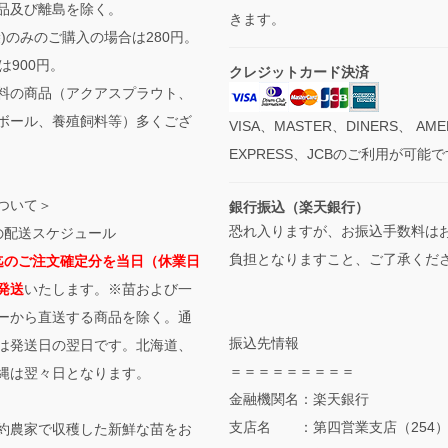
品及び離島を除く。
きます。
袋)のみのご購入の場合は280円。
は900円。
クレジットカード決済
料の商品（アクアスプラウト、
ボール、養殖飼料等）多くござ
VISA、MASTER、DINERS、 AME
EXPRESS、JCBのご利用が可能
ついて＞
銀行振込（楽天銀行）
恐れ入りますが、お振込手数料は
の配送スケジュール
負担となりますこと、ご了承くだ
迄のご注文確定分を当日（休業日
発送
いたします。※苗および一
ーから直送する商品を除く。通
振込先情報
は発送日の翌日です。北海道、
＝＝＝＝＝＝＝＝＝
縄は翌々日となります。
金融機関名：楽天銀行
支店名 ：第四営業支店（254
約農家で収穫した新鮮な苗をお