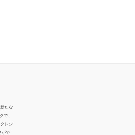
、新たな
クで、
やクレジ
物がで