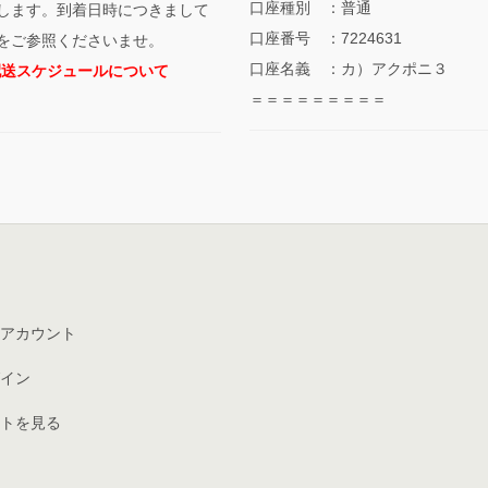
口座種別 ：普通
します。到着日時につきまして
口座番号 ：7224631
をご参照くださいませ。
口座名義 ：カ）アクポニ３
配送スケジュールについて
＝＝＝＝＝＝＝＝＝
アカウント
イン
トを見る