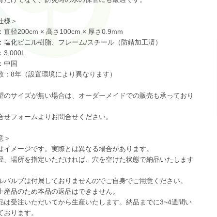
仕様＞
直径200cm × 高さ100cm × 厚さ0.9mm
：塩化ビニル樹脂、フレーム/スチール（防錆加工済）
3,000L
：中国
数：8年（設置環境により異なります）
望のサイズが無い場合は、オーダーメイドでの販売も承っており
せフォームよりお問合せください。
意＞
はイメージです。実際とは異なる場合があります。
径、場所を指定いただければ、穴を空けた状態で納品いたします
）
ルバルブは付属しておりませんのでご自身でご用意ください。
生産品のため本品の返品はできません。
品は受注いただいてから生産いたします。納品までに3~4週間い
ております。