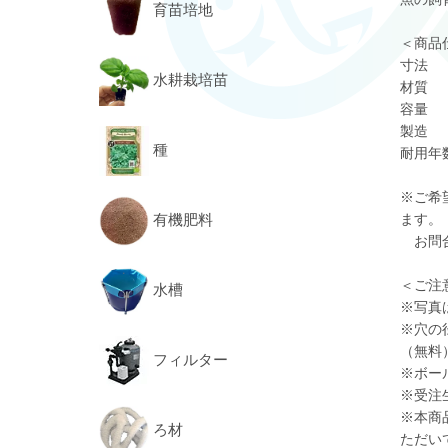
育苗培地
＜商品
寸法 ：
水耕栽培苗
材質 
容量 ：
製造 
種
耐用年
※ご希
有機肥料
ます。
お問合
＜ご注
水槽
※写真
※穴の
（無料
フィルター
※ボー
※受注
※本商
ろ材
ただい