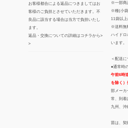
※一部商
お客様都合による返品につきましてはお
※種(小
客様のご負担とさせていただきます。不
11袋以上
良品に該当する場合は当方で負担いたし
※送料無
ます。
ハイドロ
返品・交換についての詳細はコチラから>
います。
>
＜配送に
●通常時
午前6時
を除く）
部メーカ
常、到着
九州、沖
苗は、契