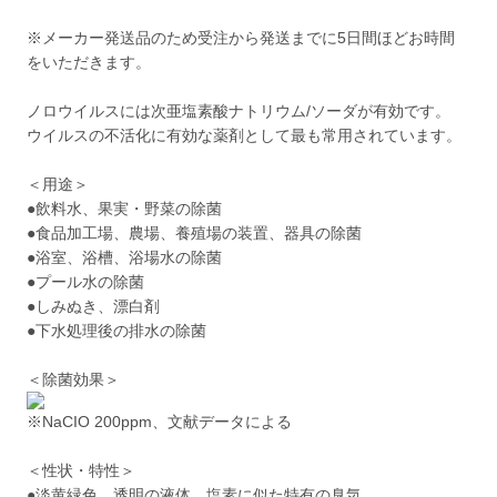
※メーカー発送品のため受注から発送までに5日間ほどお時間
をいただきます。
ノロウイルスには次亜塩素酸ナトリウム/ソーダが有効です。
ウイルスの不活化に有効な薬剤として最も常用されています。
＜用途＞
●飲料水、果実・野菜の除菌
●食品加工場、農場、養殖場の装置、器具の除菌
●浴室、浴槽、浴場水の除菌
●プール水の除菌
●しみぬき、漂白剤
●下水処理後の排水の除菌
＜除菌効果＞
※NaCIO 200ppm、文献データによる
＜性状・特性＞
●淡黄緑色、透明の液体。塩素に似た特有の臭気。