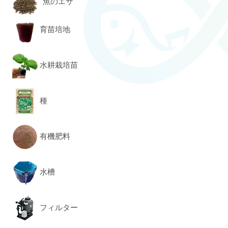
魚のエサ
育苗培地
水耕栽培苗
種
有機肥料
水槽
フィルター