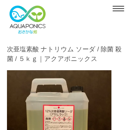
次亜塩素酸 ナトリウム ソーダ / 除菌 殺
菌 / ５ｋｇ｜アクアポニックス