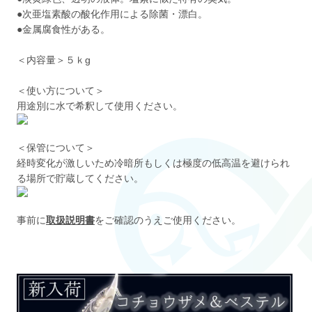
●次亜塩素酸の酸化作用による除菌・漂白。
●金属腐食性がある。
＜内容量＞５ｋg
＜使い方について＞
用途別に水で希釈して使用ください。
＜保管について＞
経時変化が激しいため冷暗所もしくは極度の低高温を避けられ
る場所で貯蔵してください。
事前に
取扱説明書
をご確認のうえご使用ください。