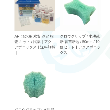
API 淡水用 水質 測定 検
グロウグリップ / 水耕栽
査 キット / 試薬｜アク
培 育苗培地 / 50mm / 10
アポニックス｜送料無料
個セット｜アクアポニッ
｜
クス
グロウグリップ / 水耕栽