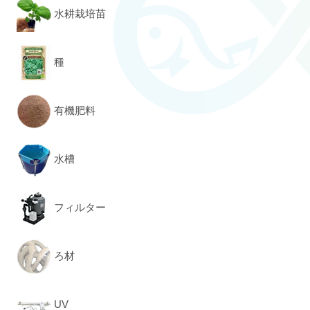
水耕栽培苗
種
有機肥料
水槽
フィルター
ろ材
UV