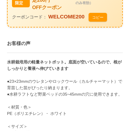
定200円
限定
のみ有効）
OFFクーポン
WELCOME200
クーポンコード：
コピー
お客様の声
水耕栽培用の軽量ネットポット。底面が空いているので、根が
しっかりと養液へ伸びていきます
●23×23mmのウレタンやロックウール（カルチャーマット）で
育苗した苗がぴったり納まります。
●水耕ラフトなど野菜ベッドの35~45mmの穴に使用できます。
＜材質・色＞
PE（ポリエチレン）・ ホワイト
＜サイズ＞