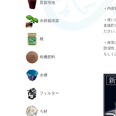
育苗培地
＜内容量
＜使い
水耕栽培苗
直接貯
ださい
種
＜保管
防湿性
もしく
有機肥料
水槽
フィルター
ろ材