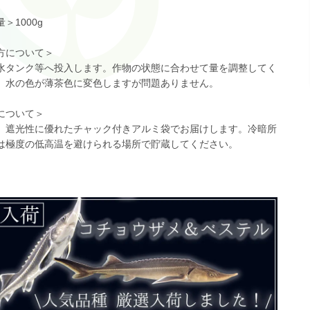
＞1000g
方について＞
水タンク等へ投入します。作物の状態に合わせて量を調整してく
。水の色が薄茶色に変色しますが問題ありません。
について＞
、遮光性に優れたチャック付きアルミ袋でお届けします。冷暗所
は極度の低高温を避けられる場所で貯蔵してください。