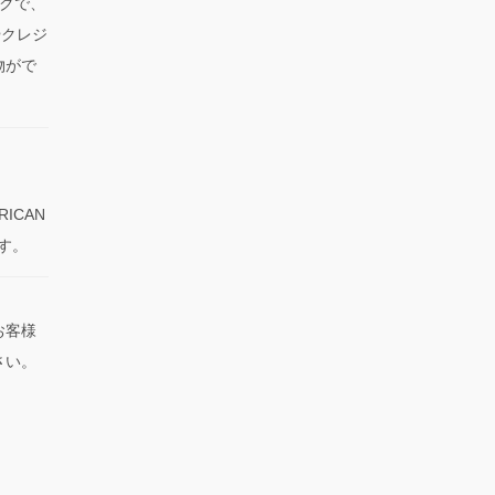
クで、
やクレジ
物がで
RICAN
です。
お客様
さい。