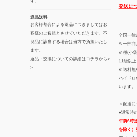
す。
発送に
返品送料
お客様都合による返品につきましてはお
客様のご負担とさせていただきます。不
全国一律
良品に該当する場合は当方で負担いたし
※一部商
ます。
※種(小
返品・交換についての詳細はコチラから>
11袋以上
>
※送料無
ハイドロ
います。
＜配送に
●通常時
午前6時
を除く）