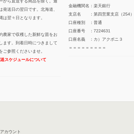
ーから直送する商品を除く。通
金融機関名：楽天銀行
は発送日の翌日です。北海道、
支店名 ：第四営業支店（254
縄は翌々日となります。
口座種別 ：普通
口座番号 ：7224631
約農家で収穫した新鮮な苗をお
口座名義 ：カ）アクポニ３
します。到着日時につきまして
＝＝＝＝＝＝＝＝＝
をご参照くださいませ。
配送スケジュールについて
アカウント