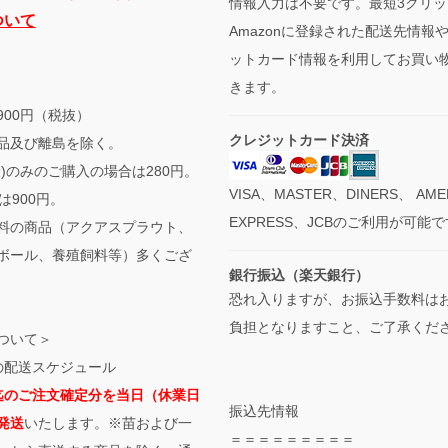
情報入力は不要です。最短3クリッ
ついて
Amazonに登録された配送先情報
ットカード情報を利用してお買い
きます。
900円（税抜）
クレジットカード決済
品及び離島を除く。
袋)のみのご購入の場合は280円。
VISA、MASTER、DINERS、 AME
は900円。
EXPRESS、JCBのご利用が可能
料の商品（アクアスプラウト、
ボール、養殖飼料等）多くござ
銀行振込（楽天銀行）
恐れ入りますが、お振込手数料は
負担となりますこと、ご了承くだ
ついて＞
の配送スケジュール
迄のご注文確定分を当日（休業日
振込先情報
発送
いたします。※苗および一
＝＝＝＝＝＝＝＝＝