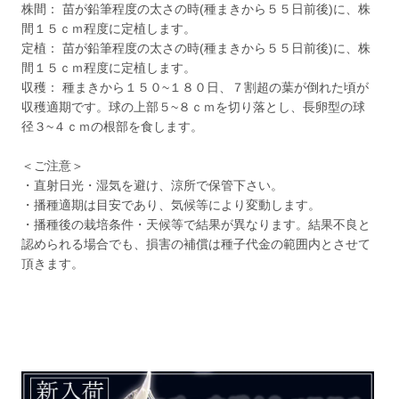
株間： 苗が鉛筆程度の太さの時(種まきから５５日前後)に、株
間１５ｃｍ程度に定植します。
定植： 苗が鉛筆程度の太さの時(種まきから５５日前後)に、株
間１５ｃｍ程度に定植します。
収穫： 種まきから１５０~１８０日、７割超の葉が倒れた頃が
収穫適期です。球の上部５~８ｃｍを切り落とし、長卵型の球
径３~４ｃｍの根部を食します。
＜ご注意＞
・直射日光・湿気を避け、涼所で保管下さい。
・播種適期は目安であり、気候等により変動します。
・播種後の栽培条件・天候等で結果が異なります。結果不良と
認められる場合でも、損害の補償は種子代金の範囲内とさせて
頂きます。