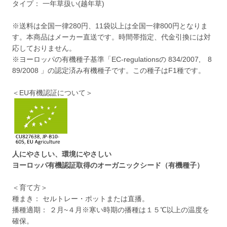
タイプ： 一年草扱い(越年草)
※送料は全国一律280円、11袋以上は全国一律800円となりま
す。本商品はメーカー直送です。時間帯指定、代金引換には対
応しておりません。
※ヨーロッパの有機種子基準「EC-regulationsの 834/2007, 8
89/2008 」の認定済み有機種子です。この種子はF1種です。
＜EU有機認証について＞
人にやさしい、環境にやさしい
ヨーロッパ有機認証取得のオーガニックシード（有機種子）
＜育て方＞
種まき： セルトレー・ポットまたは直播。
播種適期： ２月~４月※寒い時期の播種は１５℃以上の温度を
確保。