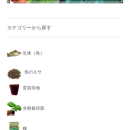
カテゴリーから探す
生体（魚）
魚のエサ
育苗培地
水耕栽培苗
種