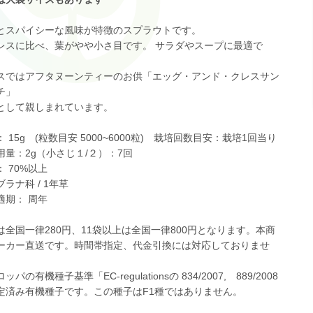
とスパイシーな風味が特徴のスプラウトです。
レスに比べ、葉がやや小さ目です。 サラダやスープに最適で
スではアフタヌーンティーのお供「エッグ・アンド・クレスサン
チ」
として親しまれています。
 15g (粒数目安 5000~6000粒) 栽培回数目安：栽培1回当り
用量：2g（小さじ１/２）：7回
 70%以上
ラナ科 / 1年草
適期： 周年
は全国一律280円、11袋以上は全国一律800円となります。本商
ーカー直送です。時間帯指定、代金引換には対応しておりませ
パの有機種子基準「EC-regulationsの 834/2007, 889/2008
定済み有機種子です。この種子はF1種ではありません。