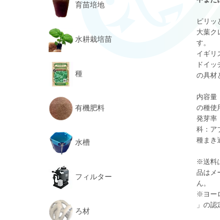
育苗培地
ピリッ
大葉ク
水耕栽培苗
す。
イギリ
ドイッ
種
の具材
内容量：
有機肥料
の種使
発芽率：
科：アブ
種まき
水槽
※送料
品はメ
フィルター
ん。
※ヨーロッ
」の認
ろ材