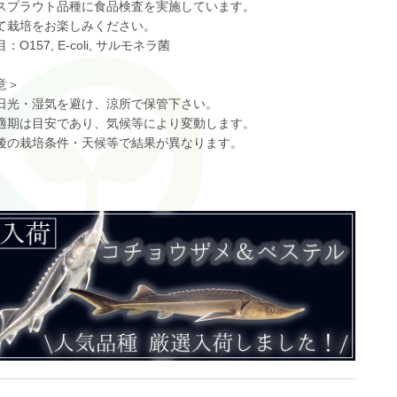
スプラウト品種に食品検査を実施しています。
て栽培をお楽しみください。
：O157, E-coli, サルモネラ菌
意＞
日光・湿気を避け、涼所で保管下さい。
適期は目安であり、気候等により変動します。
後の栽培条件・天候等で結果が異なります。