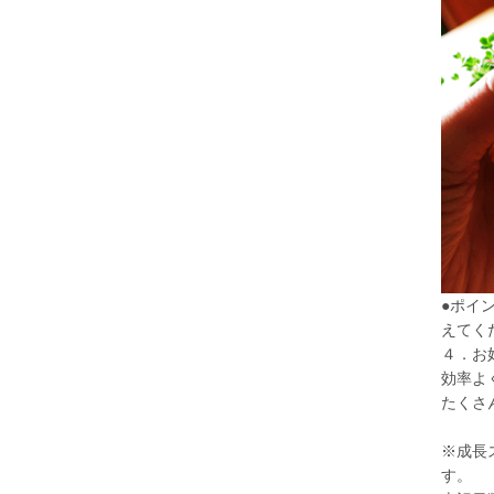
●ポイ
えてく
４．お
効率よ
たくさ
※成長
す。