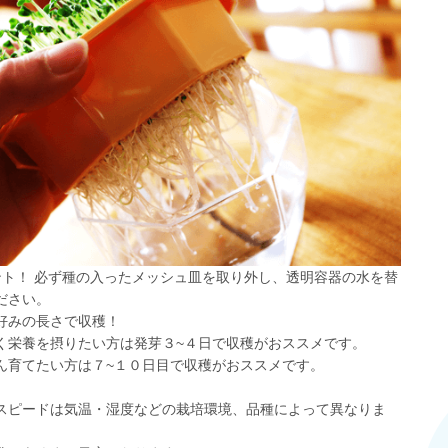
ント！ 必ず種の入ったメッシュ皿を取り外し、透明容器の水を替
ださい。
好みの長さで収穫！
く栄養を摂りたい方は発芽３~４日で収穫がおススメです。
ん育てたい方は７~１０日目で収穫がおススメです。
スピードは気温・湿度などの栽培環境、品種によって異なりま