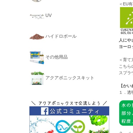
＜EU
UV
ハイドロボール
人にや
ヨーロ
その他用品
＜育て
こちら
スプラ
アクアポニックスキット
【かい
１．透