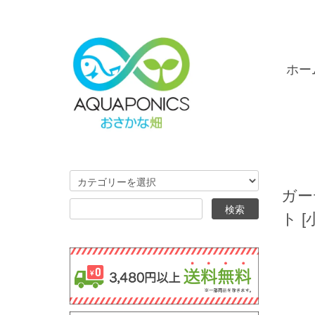
ホー
ガー
ト [