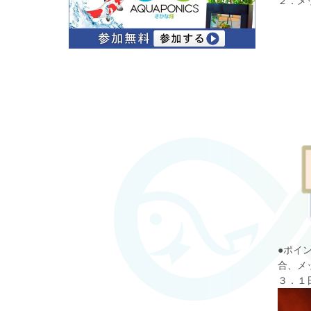
２．メ
●ポイ
合、メ
３．１