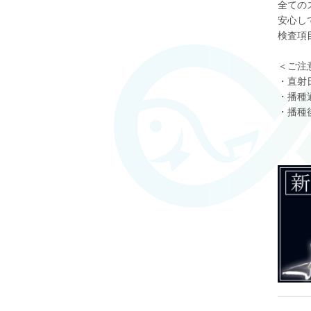
全ての
安心し
検査項目
＜ご注
・直射
・播種
・播種