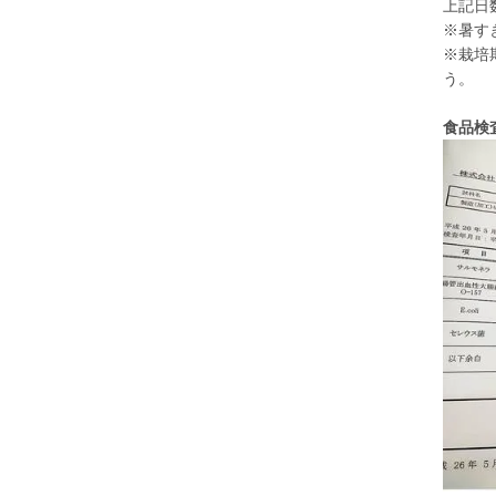
上記日
※暑す
※栽培
う。
食品検