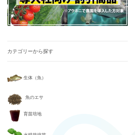
カテゴリーから探す
生体（魚）
魚のエサ
育苗培地
水耕栽培苗