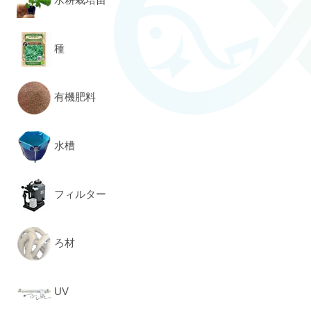
種
有機肥料
水槽
フィルター
ろ材
UV