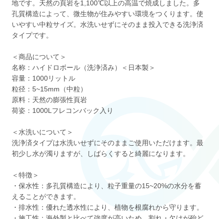
地です。天然の頁岩を1,100℃以上の高温で焼成しました。多
孔質構造によって、微生物が住みやすい環境をつくります。使
いやすい中粒サイズ。水洗いせずにそのまま投入できる洗浄済
タイプです。
＜商品について＞
名称：ハイドロボール（洗浄済み）＜日本製＞
容量：1000リットル
粒径：5~15mm（中粒）
原料：天然の膨張性頁岩
荷姿：1000Lフレコンバック入り
＜水洗いについて＞
洗浄済タイプは水洗いせずにそのままご使用いただけます。最
初少し水が濁りますが、しばらくすると綺麗になります。
＜特徴＞
・保水性：多孔質構造により、粒子重量の15~20%の水分を蓄
えることができます。
・排水性：優れた透水性により、植物を根腐れから守ります。
・施工性：海外製と比べて強度が高いため、割れ・欠けが殆ど