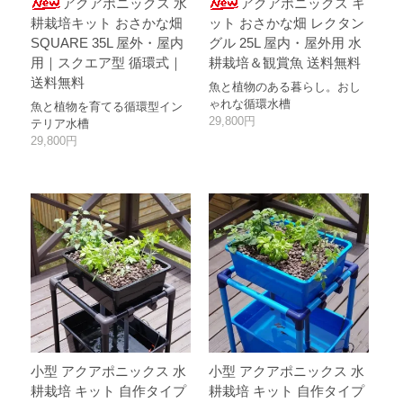
アクアポニックス 水
アクアポニックス キ
耕栽培キット おさかな畑
ット おさかな畑 レクタン
SQUARE 35L 屋外・屋内
グル 25L 屋内・屋外用 水
用｜スクエア型 循環式｜
耕栽培＆観賞魚 送料無料
送料無料
魚と植物のある暮らし。おし
ゃれな循環水槽
魚と植物を育てる循環型イン
29,800円
テリア水槽
29,800円
小型 アクアポニックス 水
小型 アクアポニックス 水
耕栽培 キット 自作タイプ
耕栽培 キット 自作タイプ