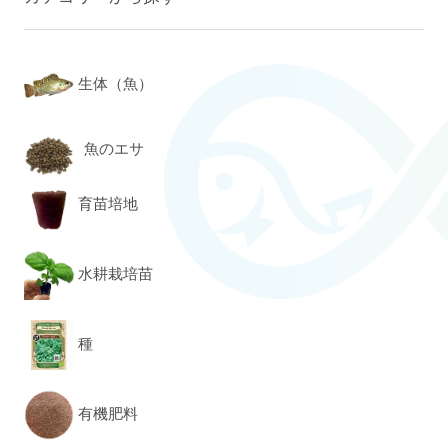
生体（魚）
魚のエサ
育苗培地
水耕栽培苗
種
有機肥料