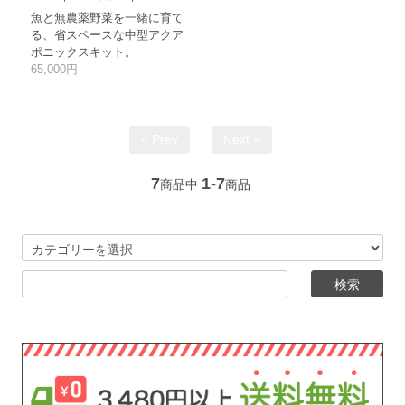
魚と無農薬野菜を一緒に育て
る、省スペースな中型アクア
ポニックスキット。
65,000円
« Prev
Next »
7
1-7
商品中
商品