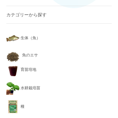
カテゴリーから探す
生体（魚）
魚のエサ
育苗培地
水耕栽培苗
種