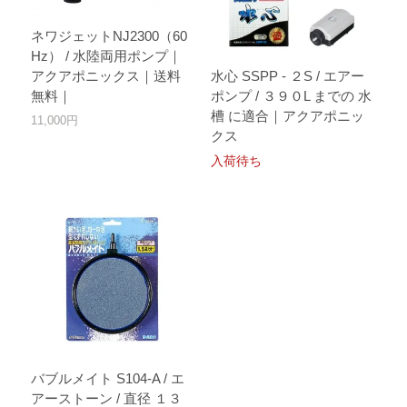
ネワジェットNJ2300（60
Hz） / 水陸両用ポンプ｜
水心 SSPP - ２S / エアー
アクアポニックス｜送料
ポンプ / ３９０L までの 水
無料｜
槽 に適合｜アクアポニッ
11,000円
クス
入荷待ち
バブルメイト S104-A / エ
アーストーン / 直径 １３