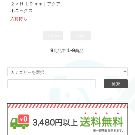
２ × H １９ mm｜アクア
ポニックス
入荷待ち
« Prev
Next »
9
1-9
商品中
商品