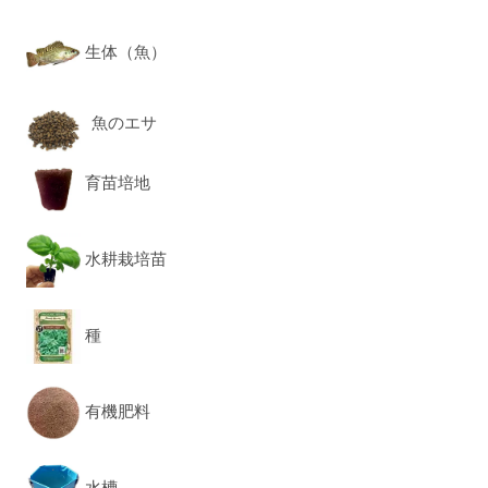
生体（魚）
魚のエサ
育苗培地
水耕栽培苗
種
有機肥料
水槽