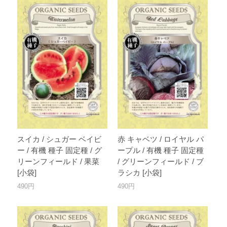
スイカ / シュガー ベイビ
赤 キャベツ / ロイヤル パ
ー / 有機 種子 固定種 / グ
ープル / 有機 種子 固定種
リーンフィールド / 果菜
/ グリーンフィールド / ブ
[小袋]
ラシカ [小袋]
490円
490円