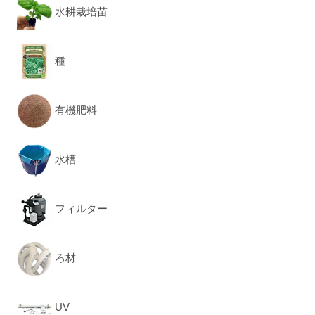
水耕栽培苗
種
有機肥料
水槽
フィルター
ろ材
UV