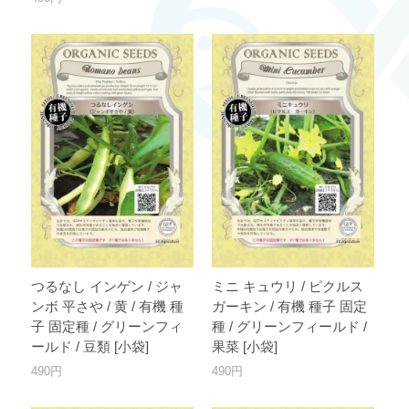
つるなし インゲン / ジャ
ミニ キュウリ / ピクルス
ンボ 平さや / 黄 / 有機 種
ガーキン / 有機 種子 固定
子 固定種 / グリーンフィ
種 / グリーンフィールド /
ールド / 豆類 [小袋]
果菜 [小袋]
490円
490円