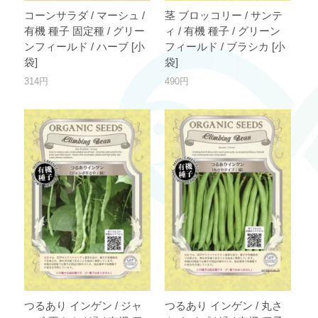
コーンサラダ / マーシュ /
茎 ブロッコリー / サンテ
有機 種子 固定種 / グリー
ィ / 有機 種子 / グリーン
ンフィールド / ハーブ [小
フィールド / ブラシカ [小
袋]
袋]
314円
490円
つるあり インゲン / ジャ
つるあり インゲン / 丸さ