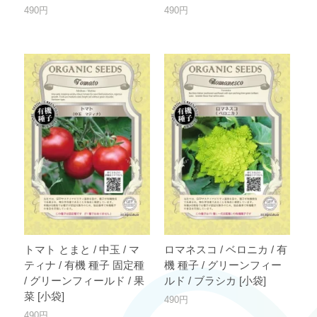
490円
490円
トマト とまと / 中玉 / マ
ロマネスコ / ベロニカ / 有
ティナ / 有機 種子 固定種
機 種子 / グリーンフィー
/ グリーンフィールド / 果
ルド / ブラシカ [小袋]
菜 [小袋]
490円
490円