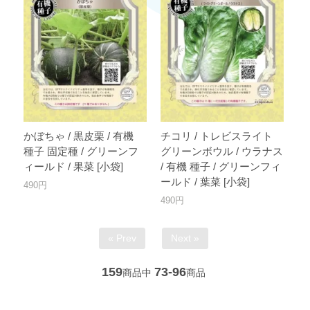
かぼちゃ / 黒皮栗 / 有機
チコリ / トレビスライト
種子 固定種 / グリーンフ
グリーンボウル / ウラナス
ィールド / 果菜 [小袋]
/ 有機 種子 / グリーンフィ
ールド / 葉菜 [小袋]
490円
490円
« Prev
Next »
159
73-96
商品中
商品